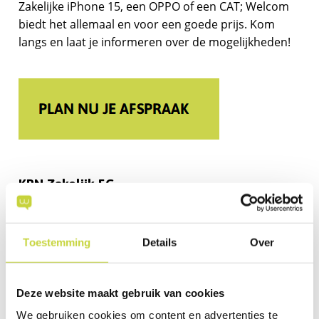
Zakelijke iPhone 15, een OPPO of een CAT; Welcom
biedt het allemaal en voor een goede prijs. Kom
langs en laat je informeren over de mogelijkheden!
KPN Zakelijk 5G
Kies een zakelijk mobiel abonnement van KPN en je
bent direct 5G-ready, oftewel: klaar voor de
Toestemming
Details
Over
toekomst. KPN 5G is al voor het tweede jaar op rij
uitgeroepen tot het snelste 5G netwerk van
Nederland en dat maakt razendsnel en stabiel
Deze website maakt gebruik van cookies
ondernemen met KPN Zakelijk een fluitje van een
We gebruiken cookies om content en advertenties te