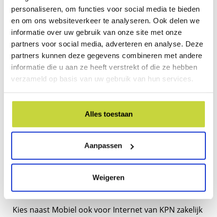
cent.
personaliseren, om functies voor social media te bieden
en om ons websiteverkeer te analyseren. Ook delen we
5G is een echte gamechanger op de werkvloer en zal
informatie over uw gebruik van onze site met onze
een revolutionaire impact hebben op verschillende
partners voor social media, adverteren en analyse. Deze
sectoren in het bedrijfsleven. Van zelfrijdende
partners kunnen deze gegevens combineren met andere
tractors tot slimme zorg op afstand, 5G staat voor
informatie die u aan ze heeft verstrekt of die ze hebben
technologische verandering en maakt het
verzameld op basis van uw gebruik van hun services.
onmogelijke mogelijk. Heb jij ideeën over wat 5G in
uw bedrijf of organisatie kan veranderen? Kom langs
in de winkel en laat onze zakelijke adviseurs je
Alles toestaan
passend adviseren over de zakelijke 5G-
implementatie mogelijkheden binnen uw
Aanpassen
onderneming.
KPN zakelijk glasvezel, internet voor op de
Weigeren
zaak
Kies naast Mobiel ook voor Internet van KPN zakelijk