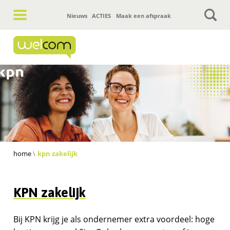
Hoofdnavigatie
Nieuws
ACTIES
Maak een afspraak
home
kpn zakelijk
KPN zakelijk
Bij KPN krijg je als ondernemer extra voordeel: hoge