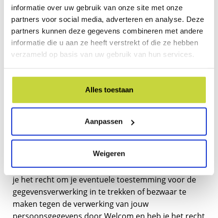
informatie over uw gebruik van onze site met onze
bescherming van jouw persoonsgegevens te
partners voor social media, adverteren en analyse. Deze
waarborgen, hebben al onze werknemers een
partners kunnen deze gegevens combineren met andere
geheimhoudingsverklaring ondertekend. Hiermee
informatie die u aan ze heeft verstrekt of die ze hebben
leggen wij aan onze werknemers op dat zij jouw
verzameld op basis van uw gebruik van hun services.
persoonsgegevens geheim houden en dat zij
zorgvuldig omgaan met de gegevens die je ons
toevertrouwt. Belangrijk is nog wel om te weten, dat
Alles toestaan
alleen geautoriseerd personeel uw gegevens mag
verwerken.
Aanpassen
Gegevens inzien, aanpassen of verwijderen
Weigeren
Je hebt het recht om jouw persoonsgegevens in te
zien, te corrigeren of te verwijderen. Daarnaast heb
je het recht om je eventuele toestemming voor de
gegevensverwerking in te trekken of bezwaar te
maken tegen de verwerking van jouw
persoonsgegevens door Welcom en heb je het recht