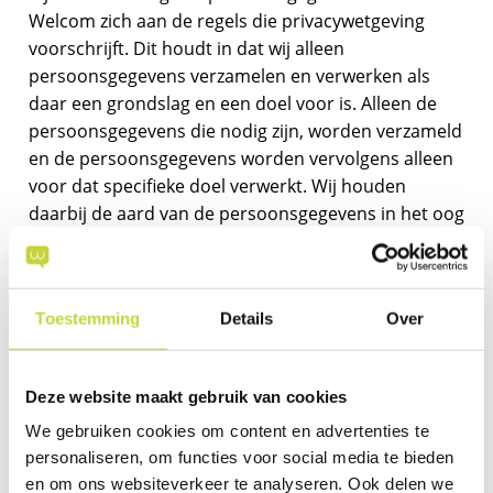
Welcom zich aan de regels die privacywetgeving
voorschrijft. Dit houdt in dat wij alleen
persoonsgegevens verzamelen en verwerken als
daar een grondslag en een doel voor is. Alleen de
persoonsgegevens die nodig zijn, worden verzameld
en de persoonsgegevens worden vervolgens alleen
voor dat specifieke doel verwerkt. Wij houden
daarbij de aard van de persoonsgegevens in het oog
en stemmen daarop een passend technisch en
organisatorisch niveau van beveiliging af. Je kunt er
dus van uitgaan dat wij zorgvuldig, veilig en
Toestemming
Details
Over
vertrouwelijk met persoonsgegevens omgaan.
Geheimhouding
Deze website maakt gebruik van cookies
De dienstverlening van Welcom maakt het
We gebruiken cookies om content en advertenties te
personaliseren, om functies voor social media te bieden
noodzakelijk dat onze werknemers toegang hebben
en om ons websiteverkeer te analyseren. Ook delen we
tot jouw persoonsgegevens. Om ook hier de