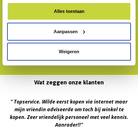
een dak;
Alles toestaan
Internet, TV en Bellen: combineer, profiteer en
bespaar;
Service, Reparatie en Verzekering: uitgebreide
Aanpassen
nazorg;
Oplossingen op maat op basis van
jouw persoonlijke wensen.
Weigeren
Wat zeggen onze klanten
ijn
Topservice. Wilde eerst kopen via internet maar
S
ijn
mijn vriendin adviseerde om toch bij winkel te
kopen. Zeer vriendelijk personeel met veel kennis.
Aanrader!!