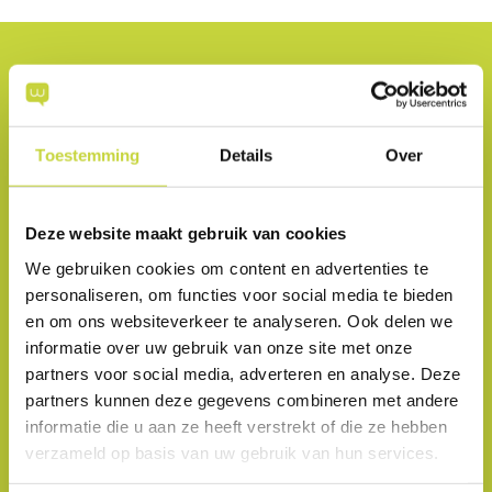
Welcom helpt je verder
Voor jou alleen het beste advies. Daarom ben je bij
Welcom gegarandeerd van een advies op maat.
Toestemming
Details
Over
Want alleen dan ben je pas echt geholpen op basis
van jouw persoonlijke wensen en mogelijkheden. Of
Deze website maakt gebruik van cookies
het nu gaat om het beste Mobiele abonnement op
basis van jouw gebruik, een voordelige Internet & TV
We gebruiken cookies om content en advertenties te
aansluiting voor thuis met de beste wifi-garantie of
personaliseren, om functies voor social media te bieden
extra combinatievoordelen en ander bespaaradvies:
en om ons websiteverkeer te analyseren. Ook delen we
Wees Welcom bij.
informatie over uw gebruik van onze site met onze
partners voor social media, adverteren en analyse. Deze
Kom naar jouw Welcom winkel in de buurt voor
partners kunnen deze gegevens combineren met andere
informatie die u aan ze heeft verstrekt of die ze hebben
advies over:
verzameld op basis van uw gebruik van hun services.
Mobiel: het voordeel van alle providers onder