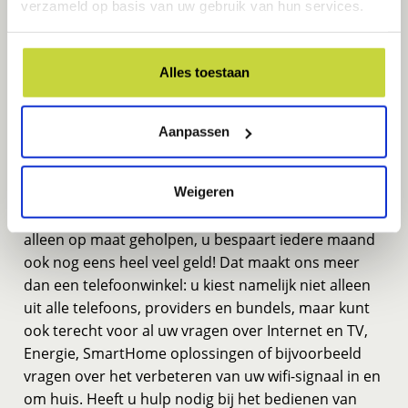
verzameld op basis van uw gebruik van hun services.
de werkervaring die wij reeds hebben opgedaan bij
diverse providers kunnen vertalen naar antwoorden
op al uw vragen, wat uiteindelijk zal resulteren in
Alles toestaan
een optimale klantbeleving.
Aanpassen
Meer dan een telefoonwinkel
Weigeren
Met de juiste combinatie van producten bent u niet
alleen op maat geholpen, u bespaart iedere maand
ook nog eens heel veel geld! Dat maakt ons meer
dan een telefoonwinkel: u kiest namelijk niet alleen
uit alle telefoons, providers en bundels, maar kunt
ook terecht voor al uw vragen over Internet en TV,
Energie, SmartHome oplossingen of bijvoorbeeld
vragen over het verbeteren van uw wifi-signaal in en
om huis. Heeft u hulp nodig bij het bedienen van