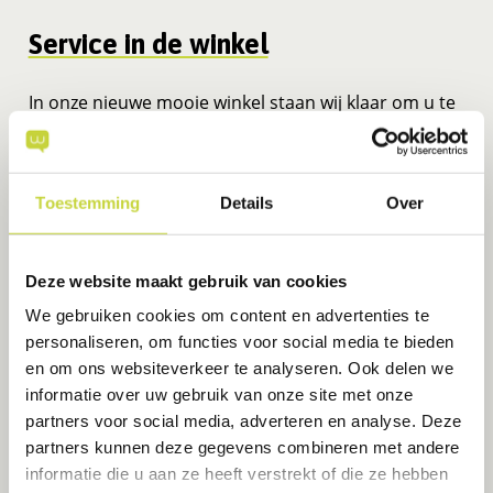
Service in de winkel
In onze nieuwe mooie winkel staan wij klaar om u te
adviseren over een abonnement dat past bij uw
behoeftes, al dan niet met telefoon of tablet.
Daarnaast kunt u ook bij ons terecht met al uw
Toestemming
Details
Over
servicevragen over uw telefoon of tablet. We
hebben een uitgebreid assortiment aan accessoires,
zodat u het perfecte hoesje bij uw telefoon kunt
Deze website maakt gebruik van cookies
kopen, een mooie audiobox of zelfs een smartwatch
We gebruiken cookies om content en advertenties te
kunt aanschaffen.
personaliseren, om functies voor social media te bieden
en om ons websiteverkeer te analyseren. Ook delen we
Zakelijk
informatie over uw gebruik van onze site met onze
partners voor social media, adverteren en analyse. Deze
Zakelijke klanten kunnen ook bij ons terecht voor
partners kunnen deze gegevens combineren met andere
VoIP. Naast een uitgebreid aanbod aan producten
informatie die u aan ze heeft verstrekt of die ze hebben
en diensten mag u ook verwachten van ons dat wij