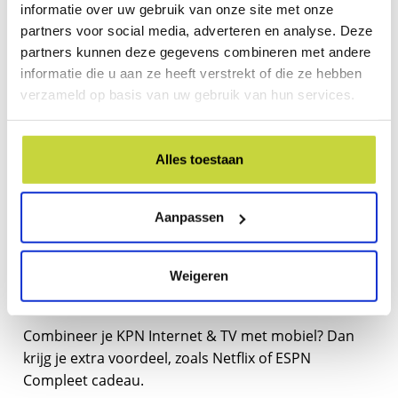
informatie over uw gebruik van onze site met onze
Met
KPN TV+
kijk je naar alle populaire zenders,
partners voor social media, adverteren en analyse. Deze
inclusief ESPN 1. Bovendien is KPN TV maandelijks
partners kunnen deze gegevens combineren met andere
aanpasbaar of opzegbaar, zodat je nergens aan
informatie die u aan ze heeft verstrekt of die ze hebben
vastzit.
verzameld op basis van uw gebruik van hun services.
Profiteer nu van deze acties:
Alles toestaan
2-jarig contract:
12 maanden korting op
Internet (en TV) of een
gratis Philips
Aanpassen
Ambilight TV t.w.v. €649
1-jarig contract:
6 maanden korting op
Internet (en TV) en tijdelijk gratis KPN TV
Weigeren
(daarna €12,75 per maand)
Combineer je KPN Internet & TV met mobiel? Dan
krijg je extra voordeel, zoals Netflix of ESPN
Compleet cadeau.