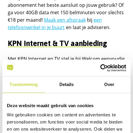
abonnement het beste aansluit op jouw gebruik? Of
ga voor 40GB data met 150 belminuten voor slechts
€18 per maand!
Maak een afspraak
bij
een
telefoonwinkel in je buurt
en laat je adviseren.
KPN Internet & TV aanbieding
Met KPN Internet en TV stel je bij Welcom eenvoudig
een pakket samen dat perfect aansluit op jouw
wensen. Jij bepaalt zelf wat je nodig hebt én hoe
flexibel je wilt zijn.
Toestemming
Details
Over
Kies je voor een internetabonnement van 1 of 2
jaar? Dan ontvang je altijd een mooi
Deze website maakt gebruik van cookies
welkomstcadeau. Liever maximale vrijheid? Ga dan
We gebruiken cookies om content en advertenties te
voor een maandelijks opzegbaar abonnement,
personaliseren, om functies voor social media te bieden
zonder langdurige verplichtingen.
en om ons websiteverkeer te analyseren. Ook delen we