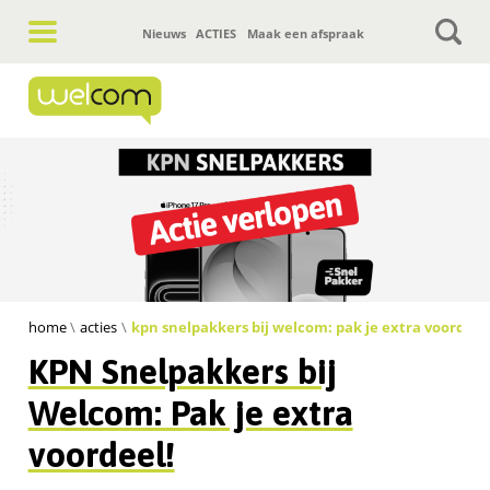
Hoofdnavigatie
Nieuws
ACTIES
Maak een afspraak
home
acties
kpn snelpakkers bij welcom: pak je extra voordeel
KPN Snelpakkers bij
Welcom: Pak je extra
voordeel!